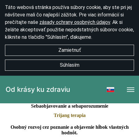
Táto webová stránka používa súbory cookie, aby ste pri jej
návšteve mali čo najlepší zážitok. Pre viac informácií si
prečítajte naše
zásady ochrany osobných údajov
. Ak si
želáte akceptovať použitie nepodstatných súborov cookie,
kliknite na tlačidlo "Súhlasím", ďakujeme.
Zamietnuť
Súhlasím
Od krásy ku zdraviu
Sebaobjavovanie a sebaporozumenie
Trijang terapia
Osobný rozvoj cez poznanie a objavenie hĺbok vlastných
hodnôt.