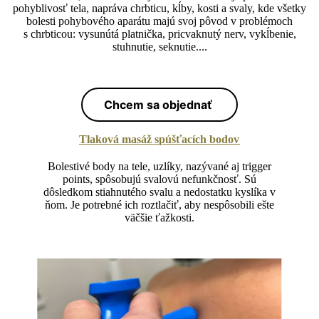
pohyblivosť tela,
napráva chrbticu, kĺby, kosti a svaly, kde
všetky
bolesti pohybového aparátu majú svoj pôvod v problémoch
s chrbticou: vysunútá platnička, pricvaknutý nerv, vykĺbenie,
stuhnutie, seknutie....
Chcem sa objednať
Tlaková masáž spúšťacích bodov
Bolestivé body na tele, uzlíky, nazývané aj trigger
points, spôsobujú svalovú nefunkčnosť. Sú
dôsledkom stiahnutého svalu a nedostatku kyslíka v
ňom. Je potrebné ich roztlačiť, aby nespôsobili ešte
väčšie ťažkosti.