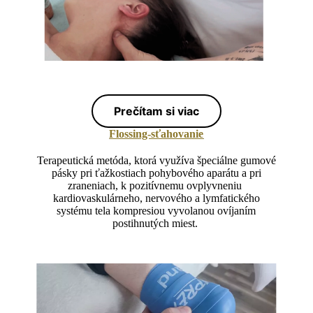
Prečítam si viac
Flossing-sťahovanie
Terapeutická metóda, ktorá využíva špeciálne gumové
pásky pri ťažkostiach pohybového aparátu a pri
zraneniach, k pozitívnemu ovplyvneniu
kardiovaskulárneho, nervového a lymfatického
systému tela kompresiou
vyvolanou ovíjaním
postihnutých miest.