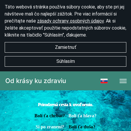
Táto webová stránka používa súbory cookie, aby ste pri jej
návšteve mali čo najlepší zážitok. Pre viac informácií si
prečítajte naše
zásady ochrany osobných údajov
. Ak si
želáte akceptovať použitie nepodstatných súborov cookie,
kliknite na tlačidlo "Súhlasím", ďakujeme.
Zamietnuť
Súhlasím
Od krásy ku zdraviu
Prirodzená cesta k uvoľneniu.
Bolí ťa chrbát?
Bolí ťa hlava?
Si po zranení?
Bolí ťa duša?