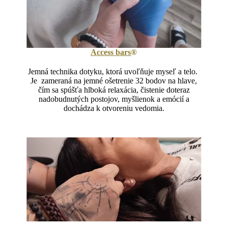
Access bars
®
Jemná technika dotyku, ktorá uvoľňuje myseľ a telo.
J
e zameraná na jemné ošetrenie 32 bodov na hlave,
čím sa spúšťa hlboká relaxácia, čistenie doteraz
nadobudnutých postojov, myšlienok a emócií a
dochádza k otvoreniu vedomia.