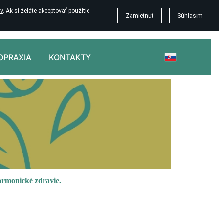
v
. Ak si želáte akceptovať použitie
Zamietnuť
Súhlasím
ROPRAXIA
KONTAKTY
harmonické zdravie.