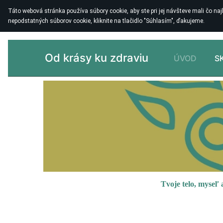
Táto webová stránka používa súbory cookie, aby ste pri jej návšteve mali čo najle
nepodstatných súborov cookie, kliknite na tlačidlo "Súhlasím", ďakujeme.
Od krásy ku zdraviu
ÚVOD
S
Tvoje telo, myseľ 