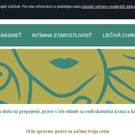
pší zážitok. Pre viac informácií si prečítajte naše
zásady ochrany osobných údajo
KRÁSNIEŤ
INTÍMNA STAROSTLIVOSŤ
LIEČIVÁ CHI
a duša sú prepojené, práve v ich súlade sa rodí skutočná krása a 
Si tu správne, práve tu začína tvoja cesta