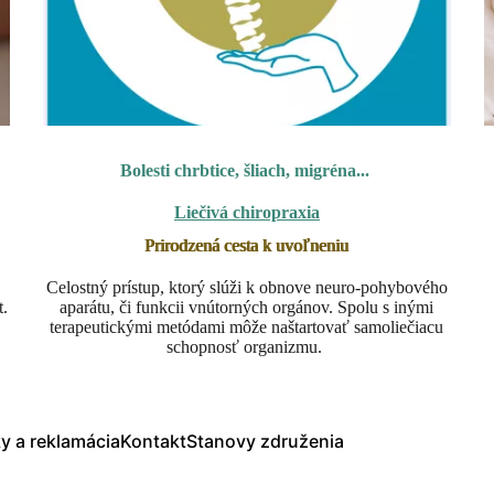
Bolesti chrbtice, šliach, migréna...
Liečivá chiropraxia
Prirodzená cesta k uvoľneniu
Celostný prístup, ktorý slúži k obnove neuro-pohybového
t.
aparátu, či funkcii vnútorných orgánov.
Spolu s inými
terapeutickými metódami môže naštartovať samoliečiacu
schopnosť organizmu.
 a reklamácia
Kontakt
Stanovy združenia