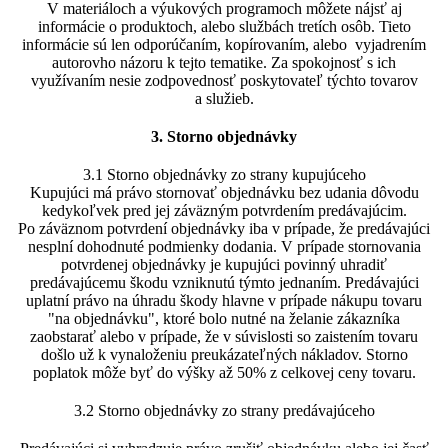
V materiáloch a výukových programoch môžete nájsť aj
informácie o produktoch, alebo službách tretích osôb. Tieto
informácie sú len odporúčaním, kopírovaním, alebo vyjadrením
autorovho názoru k tejto tematike. Za spokojnosť s ich
využívaním nesie zodpovednosť poskytovateľ týchto tovarov
a služieb.
3. Storno objednávky
3.1 Storno objednávky zo strany kupujúceho
Kupujúci má právo stornovať objednávku bez udania dôvodu
kedykoľvek pred jej záväzným potvrdením predávajúcim.
Po záväznom potvrdení objednávky iba v prípade, že predávajúci
nesplní dohodnuté podmienky dodania. V prípade stornovania
potvrdenej objednávky je kupujúci povinný uhradiť
predávajúcemu škodu vzniknutú týmto jednaním. Predávajúci
uplatní právo na úhradu škody hlavne v prípade nákupu tovaru
"na objednávku", ktoré bolo nutné na želanie zákazníka
zaobstarať alebo v prípade, že v súvislosti so zaistením tovaru
došlo už k vynaloženiu preukázateľných nákladov. Storno
poplatok môže byť do výšky až 50% z celkovej ceny tovaru.
3.2 Storno objednávky zo strany predávajúceho