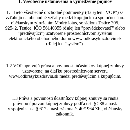
1. Všeobecné ustanovenia a vymedzenie pojmov
1.1 Tieto všeobecné obchodné podmienky (ďalej len "VOP") sa
vzťahujú na obchodné vzťahy medzi kupujúcim a spoločnosťou-
občianskym združením Modrý lotus, so sídlom Trstice 395,
92542, Trstice, IČO 56140355 (ďalej len "prevádzkovateľ" alebo
"predávajúci") uzatvorené prostredníctvom systému
elektronického obchodného domu www.odkrasykuzdraviu.sk
(ďalej len "systém").
1.2 VOP upravujú práva a povinnosti účastníkov kúpnej zmluvy
uzatvorenej na diaľku prostredníctvom serveru
www.odkrasykuzdraviu.sk medzi predávajúcim a kupujúcim.
1.3 Práva a povinnosti účastníkov kúpnej zmluvy sa riadia
právnou úpravou kúpnej zmluvy podľa ust. § 588 a nasl.
v spojení s ust. § 612 a nasl. zákona č. 40/1964 Zb., občiansky
zákonník.