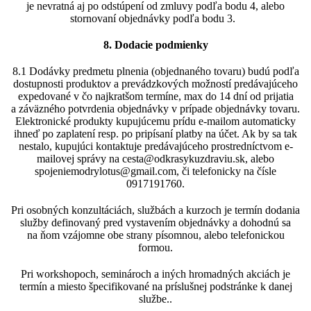
je nevratná aj po odstúpení od zmluvy podľa bodu 4, alebo
stornovaní objednávky podľa bodu 3.
8. Dodacie podmienky
8.1 Dodávky predmetu plnenia (objednaného tovaru) budú podľa
dostupnosti produktov a prevádzkových možností predávajúceho
expedované v čo najkratšom termíne, max do 14 dní od prijatia
a záväzného potvrdenia objednávky v prípade objednávky tovaru.
Elektronické produkty kupujúcemu prídu e-mailom automaticky
ihneď po zaplatení resp. po pripísaní platby na účet. Ak by sa tak
nestalo, kupujúci kontaktuje predávajúceho prostredníctvom e-
mailovej správy na cesta@odkrasykuzdraviu.sk, alebo
spojeniemodrylotus@gmail.com, či telefonicky na čísle
0917191760.
Pri osobných konzultáciách, službách a kurzoch je termín dodania
služby definovaný pred vystavením objednávky a dohodnú sa
na ňom vzájomne obe strany písomnou, alebo telefonickou
formou.
Pri workshopoch, seminároch a iných hromadných akciách je
termín a miesto špecifikované na príslušnej podstránke k danej
službe..