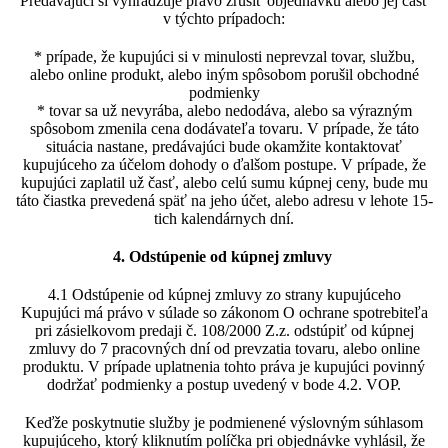
Predávajúci si vyhradzuje právo zrušiť objednávku alebo jej časť
v týchto prípadoch:
* prípade, že kupujúci si v minulosti neprevzal tovar, službu,
alebo online produkt, alebo iným spôsobom porušil obchodné
podmienky
* tovar sa už nevyrába, alebo nedodáva, alebo sa výrazným
spôsobom zmenila cena dodávateľa tovaru. V prípade, že táto
situácia nastane, predávajúci bude okamžite kontaktovať
kupujúceho za účelom dohody o ďalšom postupe. V prípade, že
kupujúci zaplatil už časť, alebo celú sumu kúpnej ceny, bude mu
táto čiastka prevedená späť na jeho účet, alebo adresu v lehote 15-
tich kalendárnych dní.
4. Odstúpenie od kúpnej zmluvy
4.1 Odstúpenie od kúpnej zmluvy zo strany kupujúceho
Kupujúci má právo v súlade so zákonom O ochrane spotrebiteľa
pri zásielkovom predaji č. 108/2000 Z.z. odstúpiť od kúpnej
zmluvy do 7 pracovných dní od prevzatia tovaru, alebo online
produktu. V prípade uplatnenia tohto práva je kupujúci povinný
dodržať podmienky a postup uvedený v bode 4.2. VOP.
Keďže poskytnutie služby je podmienené výslovným súhlasom
kupujúceho, ktorý kliknutím políčka pri objednávke vyhlásil, že