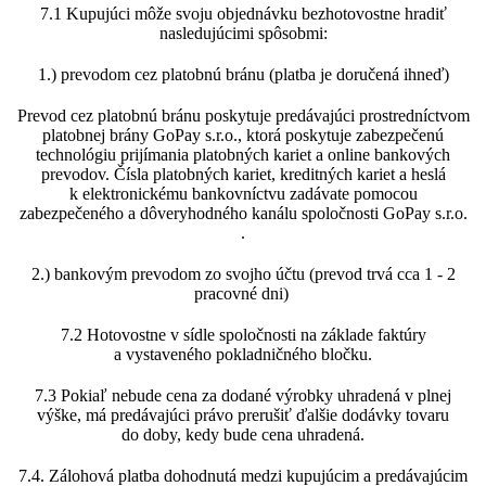
7.1 Kupujúci môže svoju objednávku bezhotovostne hradiť
nasledujúcimi spôsobmi:
1.) prevodom cez platobnú bránu (platba je doručená ihneď)
Prevod cez platobnú bránu poskytuje predávajúci prostredníctvom
platobnej brány GoPay s.r.o., ktorá poskytuje zabezpečenú
technológiu prijímania platobných kariet a online bankových
prevodov. Čísla platobných kariet, kreditných kariet a heslá
k elektronickému bankovníctvu zadávate pomocou
zabezpečeného a dôveryhodného kanálu spoločnosti GoPay s.r.o.
.
2.) bankovým prevodom zo svojho účtu (prevod trvá cca 1 - 2
pracovné dni)
7.2 Hotovostne v sídle spoločnosti na základe faktúry
a vystaveného pokladničného bločku.
7.3 Pokiaľ nebude cena za dodané výrobky uhradená v plnej
výške, má predávajúci právo prerušiť ďalšie dodávky tovaru
do doby, kedy bude cena uhradená.
7.4. Zálohová platba dohodnutá medzi kupujúcim a predávajúcim