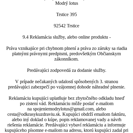
Modrý lotus
Trstice 395
92542 Trstice
9.4 Reklamácia služby, alebo online produktu -
Práva vznikajúce pri chybnom plnení a práva zo záruky sa riadia
platnými právnymi predpismi, predovšetkým Občianskym
zákonníkom.
Predávajúci zodpovedá za dodanie služby.
V prípade nečakaných udalostí spôsobených 3. stranou
predávajúci zabezpečí po vzájomnej dohode náhradné plnenie.
Reklamáciu kupujúci uplatňuje bez zbytočného odkladu hneď
po zistení vád. Reklamáciu môže poslať e-mailom
na spojeniemodrylotus@gmail.com, alebo
cesta@odkrasykuzdraviu.sk. Kupujúci obdrží emailom faktúru,
alebo iný doklad o kúpe, popis reklamovanej vady a návrh
riešenia reklamácie. Predávajúci vybaví reklamáciu a informuje
kupujúceho písomne e-mailom na adresu, ktorú kupujúci zadal pri