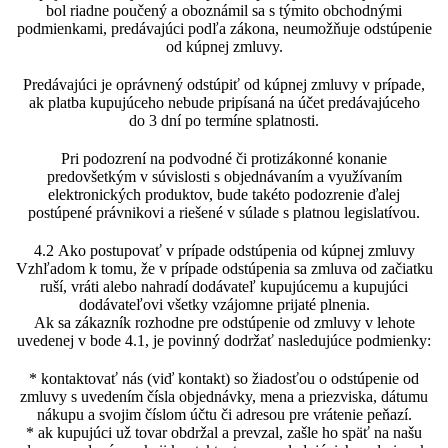
bol riadne poučený a oboznámil sa s týmito obchodnými
podmienkami, predávajúci podľa zákona, neumožňuje odstúpenie
od kúpnej zmluvy.
Predávajúci je oprávnený odstúpiť od kúpnej zmluvy v prípade,
ak platba kupujúceho nebude pripísaná na účet predávajúceho
do 3 dní po termíne splatnosti.
Pri podozrení na podvodné či protizákonné konanie
predovšetkým v súvislosti s objednávaním a využívaním
elektronických produktov, bude takéto podozrenie ďalej
postúpené právnikovi a riešené v súlade s platnou legislatívou.
4.2 Ako postupovať v prípade odstúpenia od kúpnej zmluvy
Vzhľadom k tomu, že v prípade odstúpenia sa zmluva od začiatku
ruší, vráti alebo nahradí dodávateľ kupujúcemu a kupujúci
dodávateľovi všetky vzájomne prijaté plnenia.
Ak sa zákazník rozhodne pre odstúpenie od zmluvy v lehote
uvedenej v bode 4.1, je povinný dodržať nasledujúce podmienky:
* kontaktovať nás (viď kontakt) so žiadosťou o odstúpenie od
zmluvy s uvedením čísla objednávky, mena a priezviska, dátumu
nákupu a svojim číslom účtu či adresou pre vrátenie peňazí.
* ak kupujúci už tovar obdržal a prevzal, zašle ho späť na našu