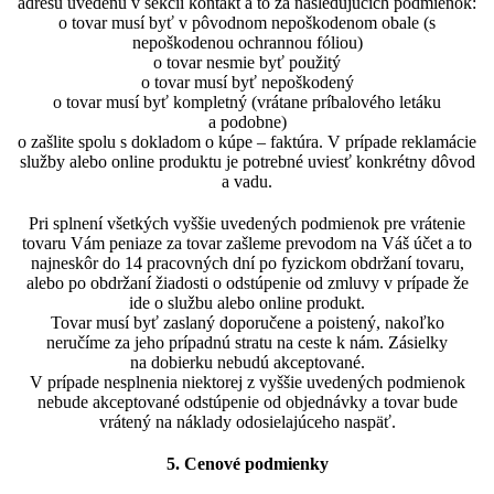
adresu uvedenú v sekcii kontakt a to za nasledujúcich podmienok:
o tovar musí byť v pôvodnom nepoškodenom obale (s
nepoškodenou ochrannou fóliou)
o tovar nesmie byť použitý
o tovar musí byť nepoškodený
o tovar musí byť kompletný (vrátane príbalového letáku
a podobne)
o zašlite spolu s dokladom o kúpe – faktúra. V prípade reklamácie
služby alebo online produktu je potrebné uviesť konkrétny dôvod
a vadu.
Pri splnení všetkých vyššie uvedených podmienok pre vrátenie
tovaru Vám peniaze za tovar zašleme prevodom na Váš účet a to
najneskôr do 14 pracovných dní po fyzickom obdržaní tovaru,
alebo po obdržaní žiadosti o odstúpenie od zmluvy v prípade že
ide o službu alebo online produkt.
Tovar musí byť zaslaný doporučene a poistený, nakoľko
neručíme za jeho prípadnú stratu na ceste k nám. Zásielky
na dobierku nebudú akceptované.
V prípade nesplnenia niektorej z vyššie uvedených podmienok
nebude akceptované odstúpenie od objednávky a tovar bude
vrátený na náklady odosielajúceho naspäť.
5. Cenové podmienky