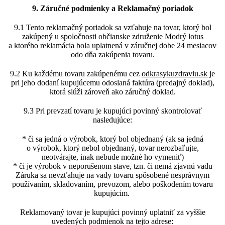
9. Záručné podmienky a Reklamačný poriadok
9.1 Tento reklamačný poriadok sa vzťahuje na tovar, ktorý bol
zakúpený u spoločnosti občianske združenie Modrý lotus
a ktorého reklamácia bola uplatnená v záručnej dobe 24 mesiacov
odo dňa zakúpenia tovaru.
9.2 Ku každému tovaru zakúpenému cez
odkrasykuzdraviu.sk j
e
pri jeho dodaní kupujúcemu odoslaná faktúra (predajný doklad),
ktorá slúži zároveň ako záručný doklad.
9.3 Pri prevzatí tovaru je kupujúci povinný skontrolovať
nasledujúce:
* či sa jedná o výrobok, ktorý bol objednaný (ak sa jedná
o výrobok, ktorý nebol objednaný, tovar nerozbaľujte,
neotvárajte, inak nebude možné ho vymeniť)
* či je výrobok v neporušenom stave, tzn. či nemá zjavnú vadu
Záruka sa nevzťahuje na vady tovaru spôsobené nesprávnym
používaním, skladovaním, prevozom, alebo poškodením tovaru
kupujúcim.
Reklamovaný tovar je kupujúci povinný uplatniť za vyššie
uvedených podmienok na tejto adrese: