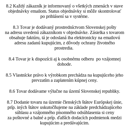
8.2 Každý zákazník je informovaný o všetkých zmenách v stave
objednávky emailom. Status objednávky si môže skontrolovať
po prihlásení sa v systéme.
8.3 Tovar je dodávaný prostredníctvom Slovenskej pošty
na adresu uvedenú zákazníkom v objednávke. Zásielka s tovarom
obsahuje faktúru, tá je odoslaná iba elektronicky na emailovú
adresu zadanú kupujúcim, z dôvody ochrany životného
prostredia.
8.4 Tovar je k dispozícii aj k osobnému odberu po vzájomnej
dohode.
8.5 Vlastnícke právo k výrobkom prechádza na kupujúceho jeho
prevzatím a zaplatením kúpnej ceny.
8.6 Tovar dodávame výlučne na území Slovenskej republiky.
8.7 Dodanie tovaru na územie členských štátov Európskej únie,
príp. iných štátov uskutočňujeme na základe predchádzajúceho
súhlasu a vzájomného písomného odsúhlasenia si ceny
za poštovné a balné a príp. ďalších dodacích podmienok medzi
kupujúcim a predávajúcim.