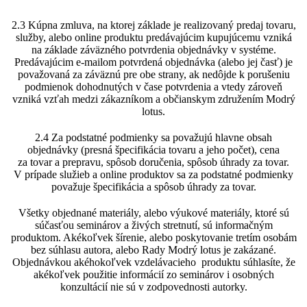
2.3 Kúpna zmluva, na ktorej základe je realizovaný predaj tovaru,
služby, alebo online produktu predávajúcim kupujúcemu vzniká
na základe záväzného potvrdenia objednávky v systéme.
Predávajúcim e-mailom potvrdená objednávka (alebo jej časť) je
považovaná za záväznú pre obe strany, ak nedôjde k porušeniu
podmienok dohodnutých v čase potvrdenia a vtedy zároveň
vzniká vzťah medzi zákazníkom a občianskym združením Modrý
lotus.
2.4 Za podstatné podmienky sa považujú hlavne obsah
objednávky (presná špecifikácia tovaru a jeho počet), cena
za tovar a prepravu, spôsob doručenia, spôsob úhrady za tovar.
V prípade služieb a online produktov sa za podstatné podmienky
považuje špecifikácia a spôsob úhrady za tovar.
Všetky objednané materiály, alebo výukové materiály, ktoré sú
súčasťou seminárov a živých stretnutí, sú informačným
produktom. Akékoľvek šírenie, alebo poskytovanie tretím osobám
bez súhlasu autora, alebo Rady Modrý lotus je zakázané.
Objednávkou akéhokoľvek vzdelávacieho produktu súhlasíte, že
akékoľvek použitie informácií zo seminárov i osobných
konzultácií nie sú v zodpovednosti autorky.