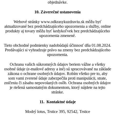
objednávke.
10. Záverečné ustanovenia
Webové stránky www.odkrasykuzdraviu.sk môžu byť
aktualizované bez predchádzajúceho upozornenia a služby, online
produkty aj tovary môžu byť kedykoľvek bez predchádzajúceho
upozornenia zmenené.
Tieto obchodné podmienky nadobúdajú účinnosť dňa 01.08.2024.
Predávajúci si vyhradzuje právo na zmeny bez predchádzajúceho
upozornenia.
Ochranu vašich súkromných údajov beriem vážne a všetky
osobné údaje (e-mailové adresy a iné) sú spracovávané na základe
zákona o ochrane osobných údajov. Robím všetko pre to, aby
som vami zverené údaje zabezpečila proti manipulácii, strate,
zničeniu či zásahu nepovolaných osôb. Ochrana osobných údajov
je riešená samostatným dokumentom, ktorý nájdete na tejto
stránke.
11. Kontaktné údaje
Modrý lotus, Trstice 395, 92542, Trstice