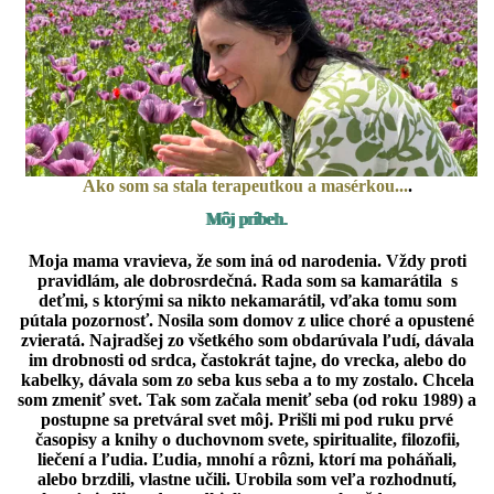
Ako som sa stala terapeutkou a masérkou...
.
Môj príbeh.
Moja mama vravieva, že som iná od narodenia. Vždy proti
pravidlám, ale dobrosrdečná. Rada som sa kamarátila s
deťmi, s ktorými sa nikto nekamarátil, vďaka tomu som
pútala pozornosť. Nosila som domov z ulice choré a opustené
zvieratá. Najradšej zo všetkého som obdarúvala ľudí, dávala
im drobnosti od srdca, častokrát tajne, do vrecka, alebo do
kabelky, dávala som zo seba kus seba a to my zostalo. Chcela
som zmeniť svet. Tak som začala meniť seba (od roku 1989) a
postupne sa pretváral svet môj. Prišli mi pod ruku prvé
časopisy a knihy o duchovnom svete, spiritualite, filozofii,
liečení a ľudia. Ľudia, mnohí a rôzni, ktorí ma poháňali,
alebo brzdili, vlastne učili. Urobila som veľa rozhodnutí,