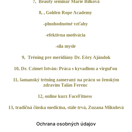
7, Beauty seminár Marie Bílková
8, , Golden Rope Academy
-plnohodnotné vzťahy
-efektívna motivácia
-sila mysle
9, Tréning pre meridiány Dr. Eöry Ajándok
10, Dr. Czimet István: Práca s kyvadlom a virguľou
11, šamanský tréning zameraný na prácu so ženským
zdravím Talán Ferenc
12, online kurz FaceFitness
13, tradičná čínska medicína, stále trvá, Zuzana Mikulová
Ochrana osobných údajov