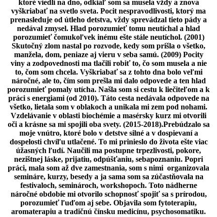
ktoré viedli na dno, odkiaľ som sa musela vždy a znova
vyškriabať na svetlo sveta. Pocit nespravodlivosti, ktorý ma
prenasleduje od útleho detstva, vždy sprevádzal tieto pády a
nedával zmysel. Hlad porozumieť tomu neutíchal a hlad
porozumieť čomukoľvek inému ešte stále neutíchol. (2001)
Skutočný zlom nastal po rozvode, kedy som prišla o všetko,
manžela, dom, peniaze aj vieru v seba samú. (2009) Pocity
viny a zodpovednosti ma tlačili robiť to, čo som musela a nie
to, čom som chcela. Vyškriabať sa z tohto dna bolo veľmi
náročné, ale to, čím som prešla mi dalo odpovede a ten hlad
porozumieť pomaly utícha. Našla som si cestu k liečiteľom a k
práci s energiami (od 2010). Táto cesta nedávala odpovede na
všetko, lietala som v oblakoch a unikala mi zem pod nohami.
Vzdelávanie v oblasti biochémie a masérsky kurz mi otvorili
oči a krásne sa mi spojili oba svety. (2015-2018).Prebúdzalo sa
moje vnútro, ktoré bolo v detstve silné a v dospievaní a
dospelosti chvíľu utlačené. To mi prinieslo do života ešte viac
úžasných ľudí. Naučili ma postupne trpezlivosti, pokore,
nezištnej láske, prijatiu, odpúšťaniu, sebapoznaniu. Popri
práci, mala som až dve zamestnania, som s nimi organizovala
semináre, kurzy, besedy a ja sama som sa zúčastňovala na
festivaloch, seminároch, workshopoch. Toto nádherne
náročné obdobie mi otvorilo schopnosť spojiť sa s prírodou,
porozumieť ľuďom aj sebe. Objavila som fytoterapiu,
aromaterapiu a tradičnú čínsku medicínu, psychosomatiku.