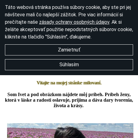
Táto webová stránka používa súbory cookie, aby ste pri jej
návšteve mali čo najlepší zážitok. Pre viac informácií si
prečítajte naše
zásady ochrany osobných údajov
. Ak si
želáte akceptovať použitie nepodstatných súborov cookie,
kliknite na tlačidlo "Súhlasím", ďakujeme.
Zamietnuť
Súhlasím
Vitajte na mojej stránke milovaní.
Som Ivet a pod obrázkom nájdete môj príbeh. Príbeh ženy,
ktorá v láske a radosti oslavuje, prijíma a dáva dary tvorenia,
života a krásy.