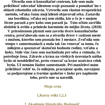
Otvorila som si konzultačné centrum, kde som mala
príležitosť odovzdať klientom svoje poznanie a pomáhať im v
oblasti celostného zdravia. Vytvorila som vlastnú terapeutickú
metódu, vďaka čomu moji klienti objavovali seba. Zastavila
ma borelióza, vďaka nej som zistila, kto a čo je v mojom
živote parazit a pre koho som parazit ja. Túto očistu zavŕšilo
obdobie k-ovidu a prinieslo harmóniu do môjho života. (2020)
V prirodzenom plynutí som zavrela dvere konzultačného
centra, presťahovala som sa a otvorila dvere v cudzom meste
s mužom, ktorého som poznala len 3 mesiace. Zvoľnila som
tempo v zamestnaniach a mala tak čas venovať sa tomu, čo
milujem a spoznávať skutočnú hodnotu rodiny, vzťahu a
lásky. Stále viac času som nachádzala pre seba a vnímala, čo
potrebuje žena. Zdravie a krása na všetkých úrovniach nášho
bytia sú neoddeliteľné, preto venovať sa kráse uzatvára celok
bytia. Už nemám žiadne zamestnanie. Pri manželovi mám
príležitosť robiť to, čo milujem, pracujeme spolu, navzájom
sa podporujeme a tvoríme spoločne v láske pre naplnenie
toho, prečo sme sa narodili.
Moja cesta
1,Kurzy reiki 1,2,3
2, Akadémia Metafyziky Budapešť