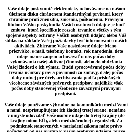
Vaše údaje poskytnuté elektronicky uchovávame na našom
úložnom disku chránenom štandardnými prvkami, ktorý
chránime proti zneužitiu, zničeniu, poškodeniu. Právnym
titulom Vášho poskytnutia Vašich osobných údajov je buď
zmluva, ktorá špecifikuje rozsah, trvanie a všetky s tým
spojené aspekty ochrany Vašich osobných údajov, alebo Váš
súhlas na základe Vašej požiadavky byť informovaní o našich
aktivitách. Zbierame Vaše nasledovné údaje: Meno,
priezvisko, e-mail, telefónny kontakt, rok narodenia, tieto
údaje máme záujem uchovávať u nás počas doby
vykonávania našej aktívnej činnosti, alebo do obdržania
Vašej žiadosti o ich výmaz.
Budú spracovávané počas doby
trvania účinkov práv a povinností zo zmluvy, ďalej počas
doby nutnej pre účely archivovania podľa príslušných
všeobecne záväzných právnych predpisov, najdlhšie však
počas doby stanovenej všeobecne záväznými právnymi
predpismi.
Vaše údaje používame výhradne na komunikáciu medzi Vami
a nami, nesprístupňujeme ich žiadnej tretej strane, nemáme
v úmysle odovzdať Vaše osobné údaje do tretej krajiny (do
krajiny mimo EÚ), alebo medzinárodnej organizácii. Za
podmienok stanovených v nariadení zákona máte právo
požadovať od nás prístup k Vašim osobným údajom, právo