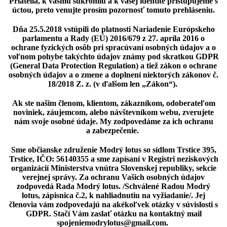
Priatelia, k vášmu súkromiu a k vašej identite pristupujeme s
úctou, preto venujte prosím pozornosť tomuto prehláseniu.
Dňa 25.5.2018 vstúpili do platnosti Nariadenie Európskeho
parlamentu a Rady (EÚ) 2016/679 z 27. apríla 2016 o
ochrane fyzických osôb pri spracúvaní osobných údajov a o
voľnom pohybe takýchto údajov známy pod skratkou GDPR
(General Data Protection Regulation) a tiež zákon o ochrane
osobných údajov a o zmene a doplnení niektorých zákonov č.
18/2018 Z. z. (v ďalšom len „Zákon“).
Ak ste našim členom, klientom, zákazníkom, odoberateľom
noviniek, záujemcom, alebo návštevníkom webu, zverujete
nám svoje osobné údaje. My zodpovedáme za ich ochranu
a zabezpečenie.
Sme občianske združenie Modrý lotus so sídlom Trstice 395,
Trstice, IČO: 56140355 a sme zapísaní v Registri neziskových
organizácií Ministerstva vnútra Slovenskej republiky, sekcie
verejnej správy. Za ochranu Vašich osobných údajov
zodpovedá Rada Modrý lotus. /Schválené Radou Modrý
lotus, zápisnica č.2, k nahliadnutiu na vyžiadanie/. Jej
členovia vám zodpovedajú na akékoľvek otázky v súvislosti s
GDPR. Stačí Vám zaslať otázku na kontaktný mail
spojeniemodrylotus@gmail.com.