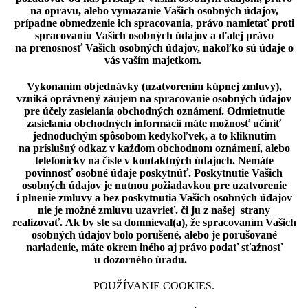
na opravu, alebo vymazanie Vašich osobných údajov,
prípadne obmedzenie ich spracovania, právo namietať proti
spracovaniu Vašich osobných údajov a ďalej právo
na prenosnosť Vašich osobných údajov, nakoľko sú údaje o
vás vaším majetkom.
Vykonaním objednávky (uzatvorením kúpnej zmluvy),
vzniká oprávnený záujem na spracovanie osobných údajov
pre účely zasielania obchodných oznámení. Odmietnutie
zasielania obchodných informácií máte možnosť učiniť
jednoduchým spôsobom kedykoľvek, a to kliknutím
na príslušný odkaz v každom obchodnom oznámení, alebo
telefonicky na čísle v kontaktných údajoch. Nemáte
povinnosť osobné údaje poskytnúť. Poskytnutie Vašich
osobných údajov je nutnou požiadavkou pre uzatvorenie
i plnenie zmluvy a bez poskytnutia Vašich osobných údajov
nie je možné zmluvu uzavrieť. či ju z našej strany
realizovať. Ak by ste sa domnieval(a), že spracovaním Vašich
osobných údajov bolo porušené, alebo je porušované
nariadenie, máte okrem iného aj právo podať sťažnosť
u dozorného úradu.
POUŽÍVANIE COOKIES.